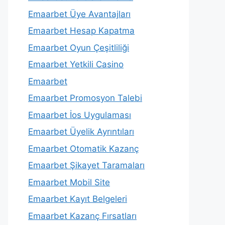
Emaarbet Üye Avantajları
Emaarbet Hesap Kapatma
Emaarbet Oyun Çeşitliliği
Emaarbet Yetkili Casino
Emaarbet
Emaarbet Promosyon Talebi
Emaarbet İos Uygulaması
Emaarbet Üyelik Ayrıntıları
Emaarbet Otomatik Kazanç
Emaarbet Şikayet Taramaları
Emaarbet Mobil Site
Emaarbet Kayıt Belgeleri
Emaarbet Kazanç Fırsatları