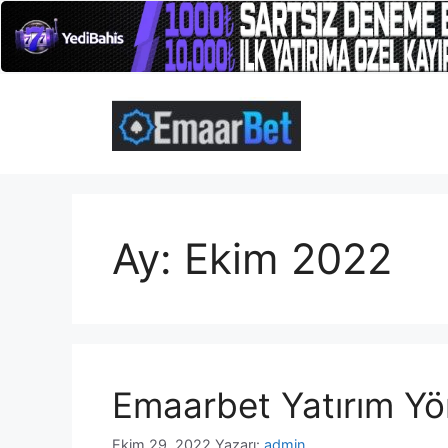
İçeriğe
atla
Ay:
Ekim 2022
Emaarbet Yatırım Yön
Ekim 29, 2022
Yazarı:
admin