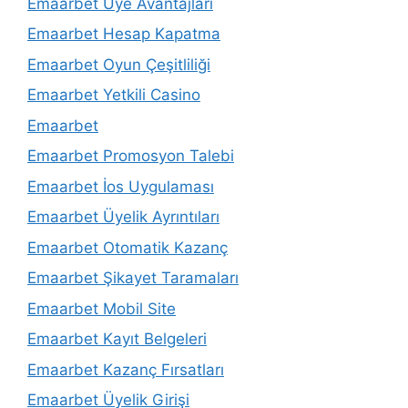
Emaarbet Üye Avantajları
Emaarbet Hesap Kapatma
Emaarbet Oyun Çeşitliliği
Emaarbet Yetkili Casino
Emaarbet
Emaarbet Promosyon Talebi
Emaarbet İos Uygulaması
Emaarbet Üyelik Ayrıntıları
Emaarbet Otomatik Kazanç
Emaarbet Şikayet Taramaları
Emaarbet Mobil Site
Emaarbet Kayıt Belgeleri
Emaarbet Kazanç Fırsatları
Emaarbet Üyelik Girişi