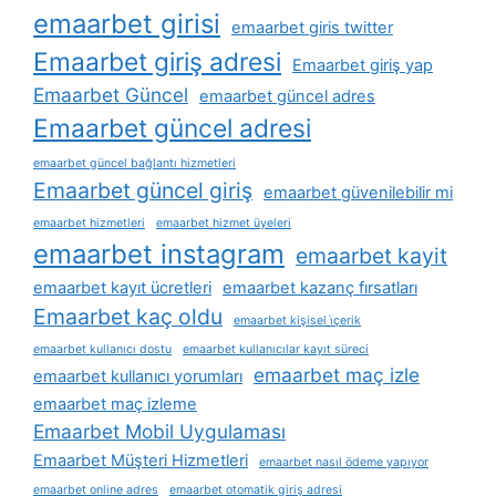
emaarbet girisi
emaarbet giris twitter
Emaarbet giriş adresi
Emaarbet giriş yap
Emaarbet Güncel
emaarbet güncel adres
Emaarbet güncel adresi
emaarbet güncel bağlantı hizmetleri
Emaarbet güncel giriş
emaarbet güvenilebilir mi
emaarbet hizmetleri
emaarbet hizmet üyeleri
emaarbet instagram
emaarbet kayit
emaarbet kayıt ücretleri
emaarbet kazanç fırsatları
Emaarbet kaç oldu
emaarbet kişisel i̇çerik
emaarbet kullanıcı dostu
emaarbet kullanıcılar kayıt süreci
emaarbet maç izle
emaarbet kullanıcı yorumları
emaarbet maç izleme
Emaarbet Mobil Uygulaması
Emaarbet Müşteri Hizmetleri
emaarbet nasıl ödeme yapıyor
emaarbet online adres
emaarbet otomatik giriş adresi