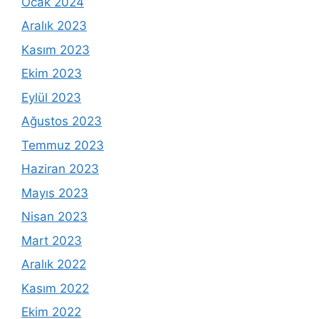
Ocak 2024
Aralık 2023
Kasım 2023
Ekim 2023
Eylül 2023
Ağustos 2023
Temmuz 2023
Haziran 2023
Mayıs 2023
Nisan 2023
Mart 2023
Aralık 2022
Kasım 2022
Ekim 2022