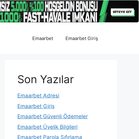
Emaarbet
Emaarbet Giriş
Son Yazılar
Emaarbet Adresi
Emaarbet Giriş
Emaarbet Güvenli Ödemeler
Emaarbet Üyelik Bilgileri
Emaarbet Parola Sıfırlama