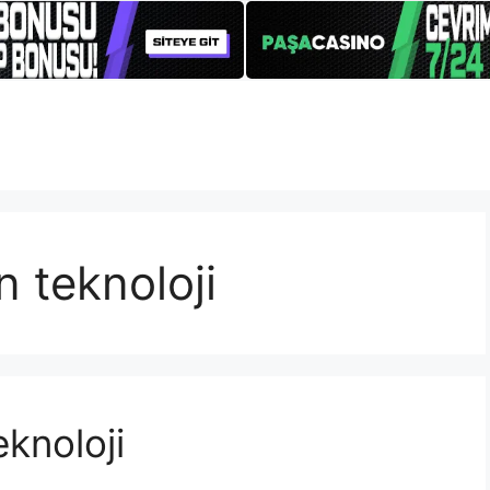
 teknoloji
knoloji