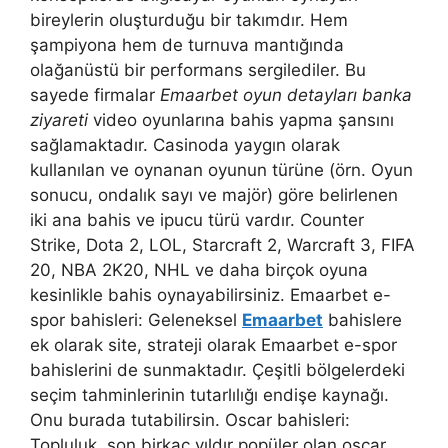
bireylerin oluşturduğu bir takımdır. Hem
şampiyona hem de turnuva mantığında
olağanüstü bir performans sergilediler. Bu
sayede firmalar
Emaarbet oyun detayları banka
ziyareti
video oyunlarına bahis yapma şansını
sağlamaktadır. Casinoda yaygın olarak
kullanılan ve oynanan oyunun türüne (örn. Oyun
sonucu, ondalık sayı ve majör) göre belirlenen
iki ana bahis ve ipucu türü vardır. Counter
Strike, Dota 2, LOL, Starcraft 2, Warcraft 3, FIFA
20, NBA 2K20, NHL ve daha birçok oyuna
kesinlikle bahis oynayabilirsiniz. Emaarbet e-
spor bahisleri: Geleneksel
Emaarbet
bahislere
ek olarak site, strateji olarak Emaarbet e-spor
bahislerini de sunmaktadır. Çeşitli bölgelerdeki
seçim tahminlerinin tutarlılığı endişe kaynağı.
Onu burada tutabilirsin. Oscar bahisleri:
Topluluk, son birkaç yıldır popüler olan oscar