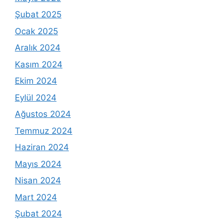
Şubat 2025
Ocak 2025
Aralık 2024
Kasım 2024
Ekim 2024
Eylül 2024
Ağustos 2024
Temmuz 2024
Haziran 2024
Mayıs 2024
Nisan 2024
Mart 2024
Şubat 2024