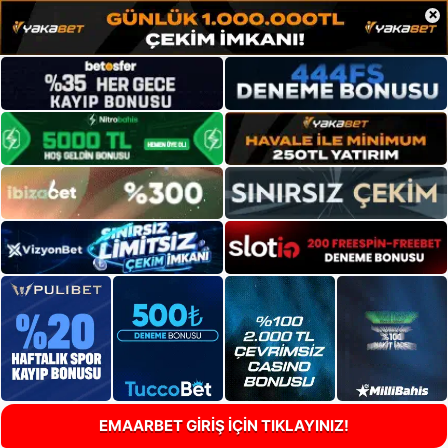
×
EMAARBET GİRİŞ İÇİN TIKLAYINIZ!