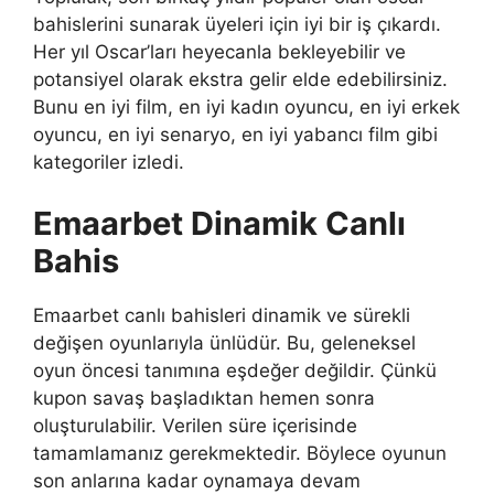
bahislerini sunarak üyeleri için iyi bir iş çıkardı.
Her yıl Oscar’ları heyecanla bekleyebilir ve
potansiyel olarak ekstra gelir elde edebilirsiniz.
Bunu en iyi film, en iyi kadın oyuncu, en iyi erkek
oyuncu, en iyi senaryo, en iyi yabancı film gibi
kategoriler izledi.
Emaarbet Dinamik Canlı
Bahis
Emaarbet canlı bahisleri dinamik ve sürekli
değişen oyunlarıyla ünlüdür. Bu, geleneksel
oyun öncesi tanımına eşdeğer değildir. Çünkü
kupon savaş başladıktan hemen sonra
oluşturulabilir. Verilen süre içerisinde
tamamlamanız gerekmektedir. Böylece oyunun
son anlarına kadar oynamaya devam