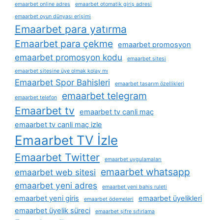
emaarbet online adres
emaarbet otomatik giriş adresi
emaarbet oyun dünyası erişimi
Emaarbet para yatırma
Emaarbet para çekme
emaarbet promosyon
emaarbet promosyon kodu
emaarbet sitesi
emaarbet sitesine üye olmak kolay mı
Emaarbet Spor Bahisleri
emaarbet tasarım özellikleri
emaarbet telegram
emaarbet telefon
Emaarbet tv
emaarbet tv canli maç
emaarbet tv canli maç izle
Emaarbet TV İzle
Emaarbet Twitter
emaarbet uygulamaları
emaarbet whatsapp
emaarbet web sitesi
emaarbet yeni adres
emaarbet yeni bahis ruleti
emaarbet yeni giris
emaarbet üyelikleri
emaarbet ödemeleri
emaarbet üyelik süreci
emaarbet şifre sıfırlama