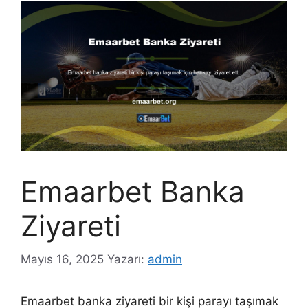
Emaarbet Banka
Ziyareti
Mayıs 16, 2025
Yazarı:
admin
Emaarbet banka ziyareti bir kişi parayı taşımak