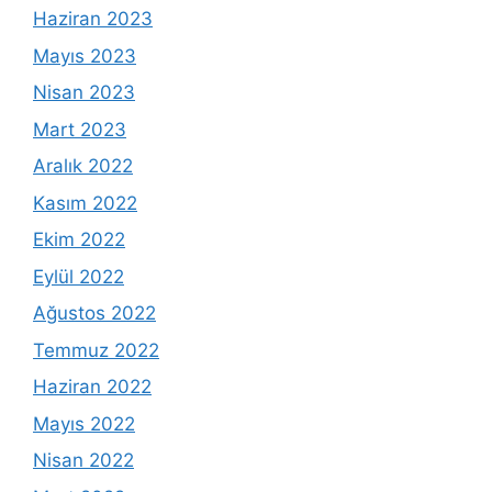
Haziran 2023
Mayıs 2023
Nisan 2023
Mart 2023
Aralık 2022
Kasım 2022
Ekim 2022
Eylül 2022
Ağustos 2022
Temmuz 2022
Haziran 2022
Mayıs 2022
Nisan 2022