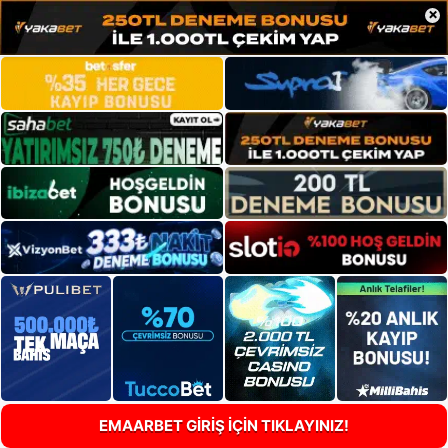
×
EMAARBET GİRİŞ İÇİN TIKLAYINIZ!