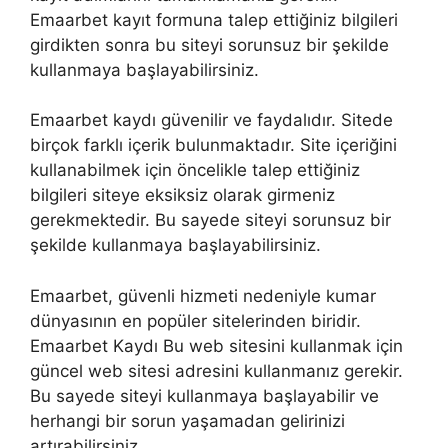
Emaarbet kayıt formuna talep ettiğiniz bilgileri
girdikten sonra bu siteyi sorunsuz bir şekilde
kullanmaya başlayabilirsiniz.
Emaarbet kaydı güvenilir ve faydalıdır. Sitede
birçok farklı içerik bulunmaktadır. Site içeriğini
kullanabilmek için öncelikle talep ettiğiniz
bilgileri siteye eksiksiz olarak girmeniz
gerekmektedir. Bu sayede siteyi sorunsuz bir
şekilde kullanmaya başlayabilirsiniz.
Emaarbet, güvenli hizmeti nedeniyle kumar
dünyasının en popüler sitelerinden biridir.
Emaarbet Kaydı Bu web sitesini kullanmak için
güncel web sitesi adresini kullanmanız gerekir.
Bu sayede siteyi kullanmaya başlayabilir ve
herhangi bir sorun yaşamadan gelirinizi
artırabilirsiniz.