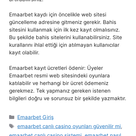
Emaarbet kaydı için öncelikle web sitesi
güncelleme adresine gitmeniz gerekir. Bahis
sitesini kullanmak için ilk kez kayıt olmalısınız.
Bu şekilde bahis sitelerini kullanabilirsiniz. Site
kurallarını ihlal ettiği için atılmayan kullanıcılar
kayıt olabilir.
Emaarbet kayıt ücretleri ödenir: Üyeler
Emaarbet resmi web sitesindeki oyunlara
katılabilir ve herhangi bir ücret ödemeniz
gerekmez. Tek yapmanız gereken istenen
bilgileri doğru ve sorunsuz bir şekilde yazmaktır.
Kategoriler
Emaarbet Giriş
Etiketler
emaarbet canlı casino oyunları güvenilir mi
,
emaarbet canlı casino sistemi
,
emaarbet nasıl