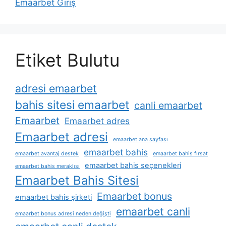
Emaarbet Giriş
Etiket Bulutu
adresi emaarbet
bahis sitesi emaarbet
canli emaarbet
Emaarbet
Emaarbet adres
Emaarbet adresi
emaarbet ana sayfası
emaarbet bahis
emaarbet avantaj destek
emaarbet bahis fırsat
emaarbet bahis seçenekleri
emaarbet bahis meraklısı
Emaarbet Bahis Sitesi
Emaarbet bonus
emaarbet bahis şirketi
emaarbet canli
emaarbet bonus adresi neden değişti