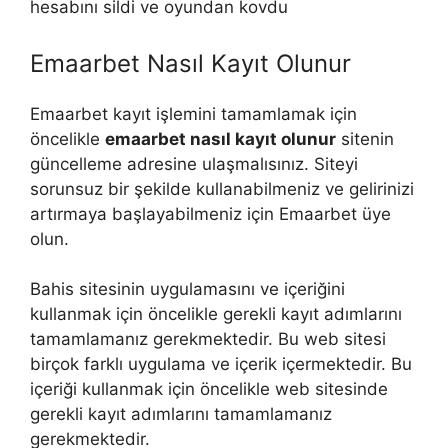
hesabını sildi ve oyundan kovdu
Emaarbet Nasıl Kayıt Olunur
Emaarbet kayıt işlemini tamamlamak için
öncelikle
emaarbet nasıl kayıt olunur
sitenin
güncelleme adresine ulaşmalısınız. Siteyi
sorunsuz bir şekilde kullanabilmeniz ve gelirinizi
artırmaya başlayabilmeniz için Emaarbet üye
olun.
Bahis sitesinin uygulamasını ve içeriğini
kullanmak için öncelikle gerekli kayıt adımlarını
tamamlamanız gerekmektedir. Bu web sitesi
birçok farklı uygulama ve içerik içermektedir. Bu
içeriği kullanmak için öncelikle web sitesinde
gerekli kayıt adımlarını tamamlamanız
gerekmektedir.