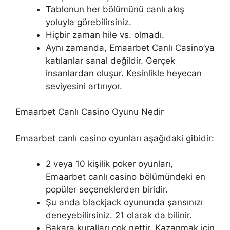
Tablonun her bölümünü canlı akış
yoluyla görebilirsiniz.
Hiçbir zaman hile vs. olmadı.
Aynı zamanda, Emaarbet Canlı Casino’ya
katılanlar sanal değildir. Gerçek
insanlardan oluşur. Kesinlikle heyecan
seviyesini artırıyor.
Emaarbet Canlı Casino Oyunu Nedir
Emaarbet canlı casino oyunları aşağıdaki gibidir:
2 veya 10 kişilik poker oyunları,
Emaarbet canlı casino bölümündeki en
popüler seçeneklerden biridir.
Şu anda blackjack oyununda şansınızı
deneyebilirsiniz. 21 olarak da bilinir.
Bakara kuralları çok nettir. Kazanmak için