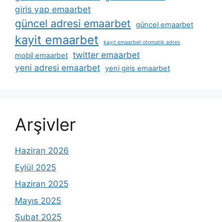
giris yap emaarbet
güncel adresi emaarbet
güncel emaarbet
kayit emaarbet
kayıt emaarbet otomatik adres
twitter emaarbet
mobil emaarbet
yeni adresi emaarbet
yeni giris emaarbet
Arşivler
Haziran 2026
Eylül 2025
Haziran 2025
Mayıs 2025
Şubat 2025