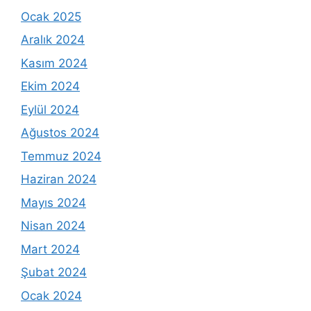
Ocak 2025
Aralık 2024
Kasım 2024
Ekim 2024
Eylül 2024
Ağustos 2024
Temmuz 2024
Haziran 2024
Mayıs 2024
Nisan 2024
Mart 2024
Şubat 2024
Ocak 2024