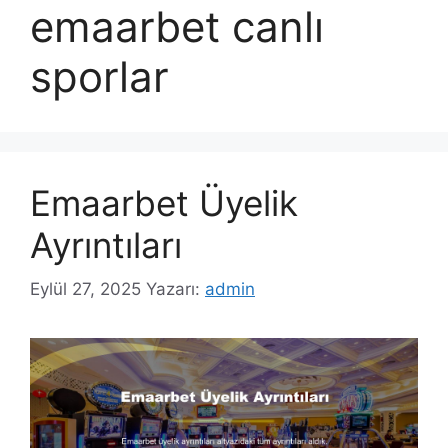
emaarbet canlı
sporlar
Emaarbet Üyelik
Ayrıntıları
Eylül 27, 2025
Yazarı:
admin