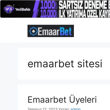
İçeriğe
atla
emaarbet sitesi
Emaarbet Üyeleri
Temmuz 12, 2023
Yazarı:
admin