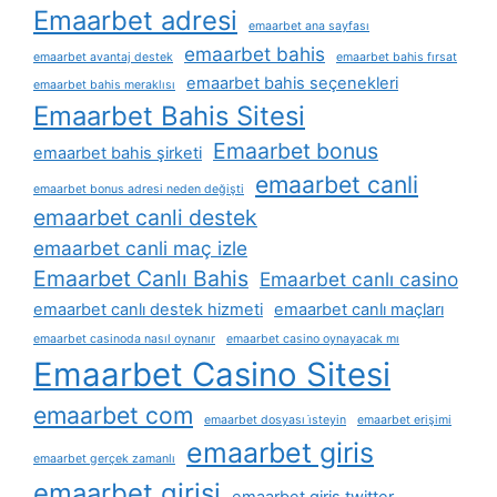
Emaarbet adresi
emaarbet ana sayfası
emaarbet bahis
emaarbet avantaj destek
emaarbet bahis fırsat
emaarbet bahis seçenekleri
emaarbet bahis meraklısı
Emaarbet Bahis Sitesi
Emaarbet bonus
emaarbet bahis şirketi
emaarbet canli
emaarbet bonus adresi neden değişti
emaarbet canli destek
emaarbet canli maç izle
Emaarbet Canlı Bahis
Emaarbet canlı casino
emaarbet canlı destek hizmeti
emaarbet canlı maçları
emaarbet casinoda nasıl oynanır
emaarbet casino oynayacak mı
Emaarbet Casino Sitesi
emaarbet com
emaarbet dosyası i̇steyin
emaarbet erişimi
emaarbet giris
emaarbet gerçek zamanlı
emaarbet girisi