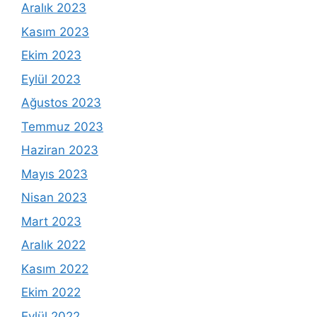
Aralık 2023
Kasım 2023
Ekim 2023
Eylül 2023
Ağustos 2023
Temmuz 2023
Haziran 2023
Mayıs 2023
Nisan 2023
Mart 2023
Aralık 2022
Kasım 2022
Ekim 2022
Eylül 2022