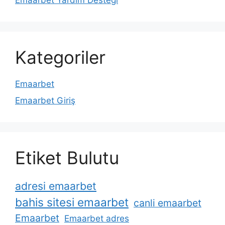
Kategoriler
Emaarbet
Emaarbet Giriş
Etiket Bulutu
adresi emaarbet
bahis sitesi emaarbet
canli emaarbet
Emaarbet
Emaarbet adres