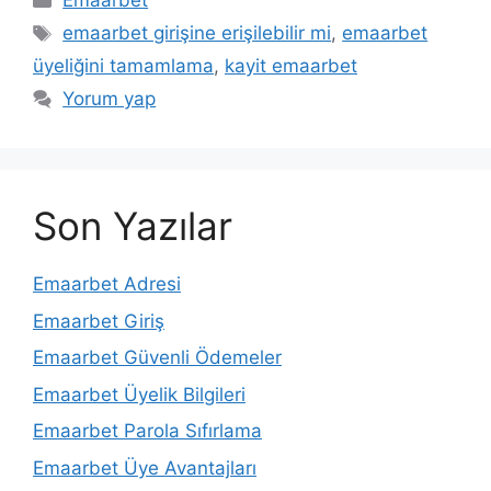
Emaarbet
Etiketler
emaarbet girişine erişilebilir mi
,
emaarbet
üyeliğini tamamlama
,
kayit emaarbet
Yorum yap
Son Yazılar
Emaarbet Adresi
Emaarbet Giriş
Emaarbet Güvenli Ödemeler
Emaarbet Üyelik Bilgileri
Emaarbet Parola Sıfırlama
Emaarbet Üye Avantajları