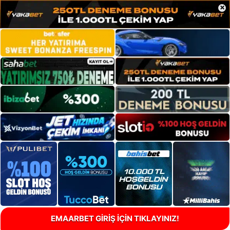
×
EMAARBET GİRİŞ İÇİN TIKLAYINIZ!