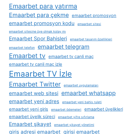
Emaarbet para yatırma
Emaarbet para çekme
emaarbet promosyon
emaarbet promosyon kodu
emaarbet sitesi
emaarbet sitesine üye olmak kolay mı
Emaarbet Spor Bahisleri
emaarbet tasarım özellikleri
emaarbet telegram
emaarbet telefon
Emaarbet tv
emaarbet tv canli maç
emaarbet tv canli maç izle
Emaarbet TV İzle
Emaarbet Twitter
emaarbet uygulamaları
emaarbet whatsapp
emaarbet web sitesi
emaarbet yeni adres
emaarbet yeni bahis ruleti
emaarbet yeni giris
emaarbet üyelikleri
emaarbet ödemeleri
emaarbet üyelik süreci
emaarbet şifre sıfırlama
Emaarbet şikayet
emaarbet şikayet yönetimi
giris adresi emaarbet
girisi emaarbet