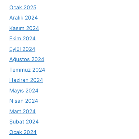
Ocak 2025
Aralık 2024
Kasım 2024
Ekim 2024
Eylül 2024
Ağustos 2024
Temmuz 2024
Haziran 2024
Mayıs 2024
Nisan 2024
Mart 2024
Şubat 2024
Ocak 2024