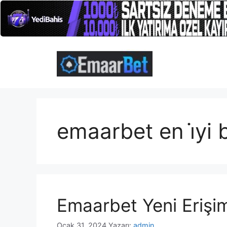
İçeriğe
atla
emaarbet en i̇yi 
Emaarbet Yeni Erişi
Ocak 31, 2024
Yazarı:
admin