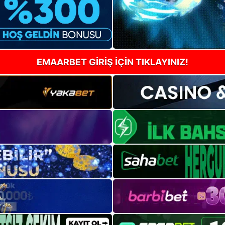
EMAARBET GİRİŞ İÇİN TIKLAYINIZ!