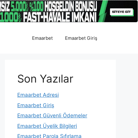
Emaarbet
Emaarbet Giriş
Son Yazılar
Emaarbet Adresi
Emaarbet Giriş
Emaarbet Güvenli Ödemeler
Emaarbet Üyelik Bilgileri
Emaarbet Parola Sıfırlama