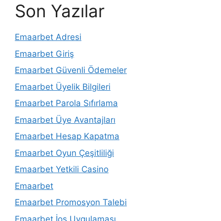
Son Yazılar
Emaarbet Adresi
Emaarbet Giriş
Emaarbet Güvenli Ödemeler
Emaarbet Üyelik Bilgileri
Emaarbet Parola Sıfırlama
Emaarbet Üye Avantajları
Emaarbet Hesap Kapatma
Emaarbet Oyun Çeşitliliği
Emaarbet Yetkili Casino
Emaarbet
Emaarbet Promosyon Talebi
Emaarbet İos Uygulaması