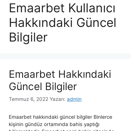
Emaarbet Kullanıcı
Hakkındaki Güncel
Bilgiler
Emaarbet Hakkındaki
Güncel Bilgiler
Temmuz 6, 2022
Yazarı:
admin
Emaarbet hakkındaki güncel bilgiler Binlerce
kişinin gündüz ortamında bahis yaptığı