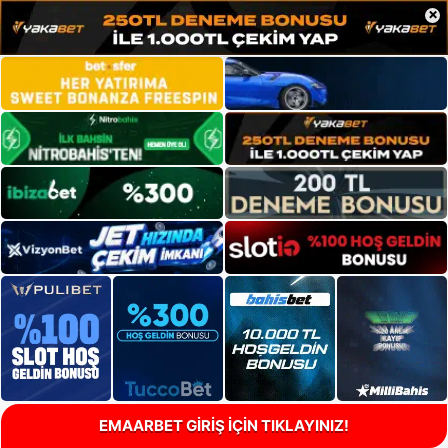
×
EMAARBET GİRİŞ İÇİN TIKLAYINIZ!