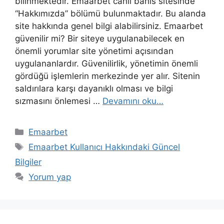
bilinmektedir. Emaarbet canlı bahis sitesinde
“Hakkımızda” bölümü bulunmaktadır. Bu alanda
site hakkında genel bilgi alabilirsiniz. Emaarbet
güvenilir mi? Bir siteye uygulanabilecek en
önemli yorumlar site yönetimi açısından
uygulananlardır. Güvenilirlik, yönetimin önemli
gördüğü işlemlerin merkezinde yer alır. Sitenin
saldırılara karşı dayanıklı olması ve bilgi
sızmasını önlemesi …
Devamını oku…
Kategoriler
Emaarbet
Etiketler
Emaarbet Kullanıcı Hakkındaki Güncel
Bilgiler
Yorum yap