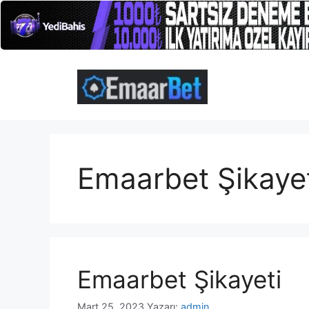
İçeriğe
atla
Emaarbet Şikayet
Emaarbet Şikayeti
Mart 25, 2023
Yazarı:
admin