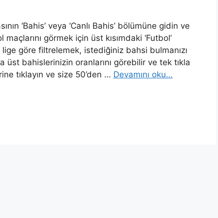
ının ‘Bahis’ veya ‘Canlı Bahis’ bölümüne gidin ve
 maçlarını görmek için üst kısımdaki ‘Futbol’
lige göre filtrelemek, istediğiniz bahsi bulmanızı
 üst bahislerinizin oranlarını görebilir ve tek tıkla
rine tıklayın ve size 50’den …
Devamını oku…