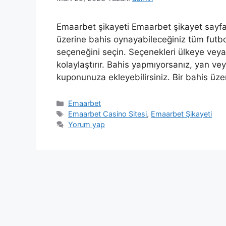
Emaarbet şikayeti Emaarbet şikayet sayfas
üzerine bahis oynayabileceğiniz tüm futbol
seçeneğini seçin. Seçenekleri ülkeye veya 
kolaylaştırır. Bahis yapmıyorsanız, yan veya
kuponunuza ekleyebilirsiniz. Bir bahis üze
Kategoriler
Emaarbet
Etiketler
Emaarbet Casino Sitesi
,
Emaarbet Şikayeti
Yorum yap