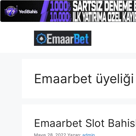
İçeriğe
atla
Emaarbet üyeliği 
Emaarbet Slot Bahisl
Mayıs 28, 2022
Yazarı:
admin