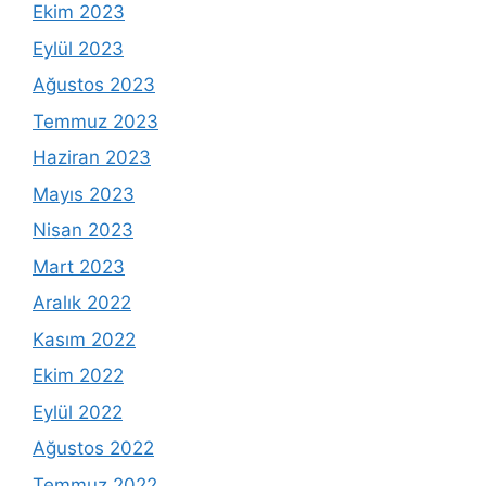
Ekim 2023
Eylül 2023
Ağustos 2023
Temmuz 2023
Haziran 2023
Mayıs 2023
Nisan 2023
Mart 2023
Aralık 2022
Kasım 2022
Ekim 2022
Eylül 2022
Ağustos 2022
Temmuz 2022