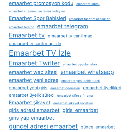
emaarbet promosyon kodu
emaarbet sitesi
emaarbet sitesine üye olmak kolay mı
Emaarbet Spor Bahisleri
emaarbet tasarım özellikleri
emaarbet telegram
emaarbet telefon
Emaarbet tv
emaarbet tv canli maç
emaarbet tv canli maç izle
Emaarbet TV İzle
Emaarbet Twitter
emaarbet uygulamaları
emaarbet whatsapp
emaarbet web sitesi
emaarbet yeni adres
emaarbet yeni bahis ruleti
emaarbet yeni giris
emaarbet üyelikleri
emaarbet ödemeleri
emaarbet üyelik süreci
emaarbet şifre sıfırlama
Emaarbet şikayet
emaarbet şikayet yönetimi
giris adresi emaarbet
girisi emaarbet
giris yap emaarbet
güncel adresi emaarbet
güncel emaarbet