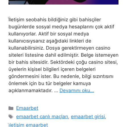
İ̇letişim seobahis bildiğiniz gibi bahisçiler
bugünlerde sosyal medya hesaplarını çok aktif
kullanıyorlar. Aktif bir sosyal medya
kullanıcısıysanız aşağıdaki linkleri de
kullanabilirsiniz. Dosya gerektirmeyen casino
siteleri listesine dahil edilmiştir. Belge istemeyen
bir bahis sitesidir. Sektördeki çoğu casino sitesi,
üyelerin kişisel bilgileri içeren belgeleri
göndermesini ister. Bu nedenle, bilgi sızıntısını
önlemek için bu tür belgeler kamuya
açıklanmamaktadır. …
Devamını oku…
Kategoriler
Emaarbet
Etiketler
emaarbet canlı maçları
,
emaarbet girisi
,
i̇letişim emaarbet