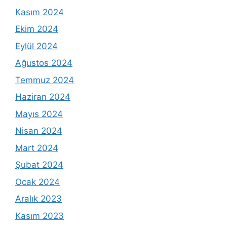
Kasım 2024
Ekim 2024
Eylül 2024
Ağustos 2024
Temmuz 2024
Haziran 2024
Mayıs 2024
Nisan 2024
Mart 2024
Şubat 2024
Ocak 2024
Aralık 2023
Kasım 2023