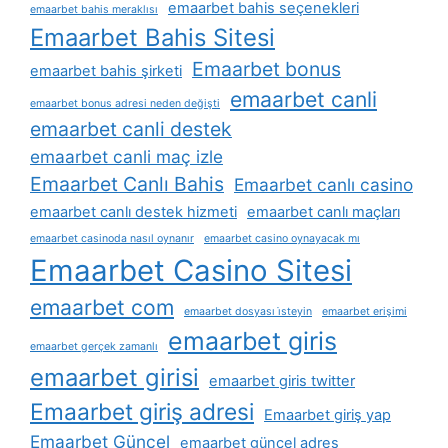
emaarbet bahis seçenekleri
emaarbet bahis meraklısı
Emaarbet Bahis Sitesi
Emaarbet bonus
emaarbet bahis şirketi
emaarbet canli
emaarbet bonus adresi neden değişti
emaarbet canli destek
emaarbet canli maç izle
Emaarbet Canlı Bahis
Emaarbet canlı casino
emaarbet canlı destek hizmeti
emaarbet canlı maçları
emaarbet casinoda nasıl oynanır
emaarbet casino oynayacak mı
Emaarbet Casino Sitesi
emaarbet com
emaarbet dosyası i̇steyin
emaarbet erişimi
emaarbet giris
emaarbet gerçek zamanlı
emaarbet girisi
emaarbet giris twitter
Emaarbet giriş adresi
Emaarbet giriş yap
Emaarbet Güncel
emaarbet güncel adres