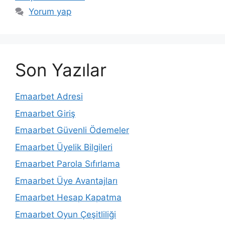
Yorum yap
Son Yazılar
Emaarbet Adresi
Emaarbet Giriş
Emaarbet Güvenli Ödemeler
Emaarbet Üyelik Bilgileri
Emaarbet Parola Sıfırlama
Emaarbet Üye Avantajları
Emaarbet Hesap Kapatma
Emaarbet Oyun Çeşitliliği