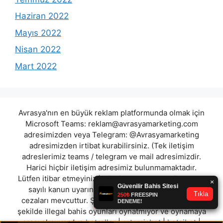
Haziran 2022
Mayıs 2022
Nisan 2022
Mart 2022
Avrasya'nın en büyük reklam platformunda olmak için
Microsoft Teams:
reklam@avrasyamarketing.com
adresimizden veya Telegram: @Avrasyamarketing
adresimizden irtibat kurabilirsiniz. (Tek iletişim
adreslerimiz teams / telegram ve mail adresimizdir.
Harici hiçbir iletişim adresimiz bulunmamaktadır.
Lütfen itibar etmeyiniz.) Türkiye yasalarına göre 7258
sayılı kanun uyarınca yasa dışı bahis oynamanın
cezaları mevcuttur. Şu an bulunduğunuz site hiç bir
şekilde illegal bahis oyunları oynatmıyor ve oynamaya
aracı olmuyordur.
betroller
|
artemisbet
|
betsibet
|