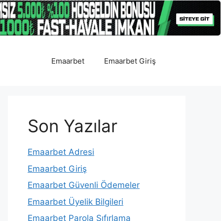
Emaarbet
Emaarbet Giriş
Son Yazılar
Emaarbet Adresi
Emaarbet Giriş
Emaarbet Güvenli Ödemeler
Emaarbet Üyelik Bilgileri
Emaarbet Parola Sıfırlama