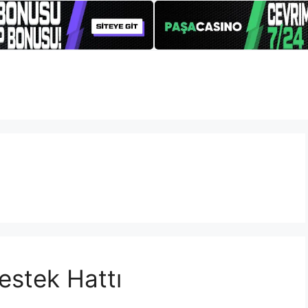
estek Hattı